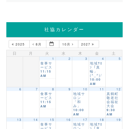
社協カレンダー
2025
8月
10月
2027
日
月
火
水
木
金
土
1
2
3
4
5
食事サ
地域ｻﾛ
ービス
ﾝ「真
輪」
11:15
(^_^)/
AM
10:00
AM
6
7
8
9
10
11
12
食事サ
地域サ
真鶴町
ービス
ロン
敬老社
「和
会福祉
11:15
み」
大会
AM
10:00
9:30
AM
AM
13
14
15
16
17
18
19
食事サ
地域サ
地域ｻﾛ
ービス
ロン
ﾝ「真