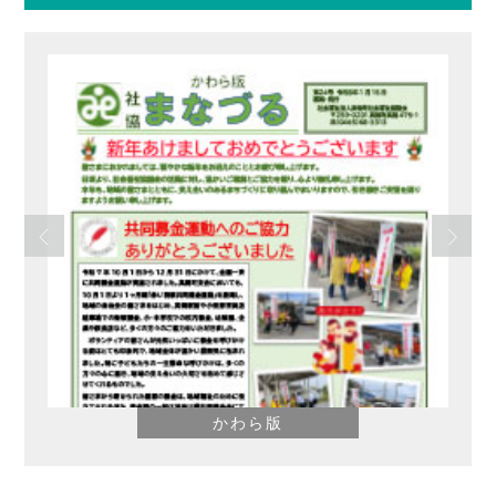
ら版
さわやか
【デイサー