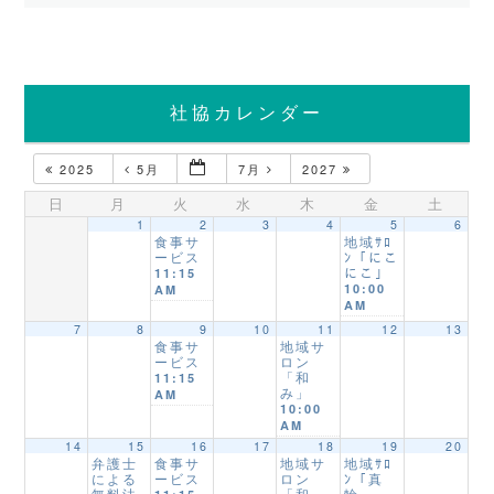
社協カレンダー
2025
5月
7月
2027
日
月
火
水
木
金
土
1
2
3
4
5
6
食事サ
地域ｻﾛ
ービス
ﾝ「にこ
にこ」
11:15
10:00
AM
AM
7
8
9
10
11
12
13
食事サ
地域サ
ービス
ロン
「和
11:15
み」
AM
10:00
AM
14
15
16
17
18
19
20
弁護士
食事サ
地域サ
地域ｻﾛ
による
ービス
ロン
ﾝ「真
無料法
「和
輪」