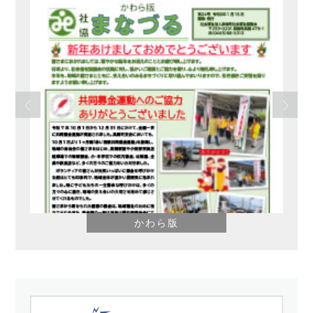
かわら版
さ