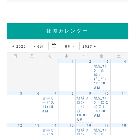
社協カレンダー
2025
6月
8月
2027
日
月
火
水
木
金
土
1
2
3
4
地域ｻﾛ
ﾝ「真
輪」
(^_^)/
10:00
AM
5
6
7
8
9
10
11
食事サ
地域サ
地域ｻﾛ
ービス
ロン
ﾝ「にこ
「和
にこ」
11:15
み」
10:00
AM
10:00
AM
AM
12
13
14
15
16
17
18
食事サ
地域サ
地域ｻﾛ
ービス
ロン
ﾝ「真