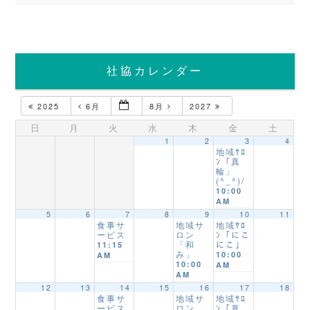
社協カレンダー
2025
6月
8月
2027
日
月
火
水
木
金
土
1
2
3
4
地域ｻﾛ
ﾝ「真
輪」
(^_^)/
10:00
AM
5
6
7
8
9
10
11
食事サ
地域サ
地域ｻﾛ
ービス
ロン
ﾝ「にこ
「和
にこ」
11:15
み」
10:00
AM
10:00
AM
AM
12
13
14
15
16
17
18
食事サ
地域サ
地域ｻﾛ
ービス
ロン
ﾝ「真