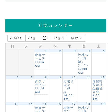
社協カレンダー
2025
8月
10月
2027
日
月
火
水
木
金
土
1
2
3
4
5
食事サ
地域ｻﾛ
ービス
ﾝ「真
輪」
11:15
(^_^)/
AM
10:00
AM
6
7
8
9
10
11
12
食事サ
地域サ
真鶴町
ービス
ロン
敬老社
「和
会福祉
11:15
み」
大会
AM
10:00
9:30
AM
AM
13
14
15
16
17
18
19
食事サ
地域サ
地域ｻﾛ
ービス
ロン
ﾝ「真