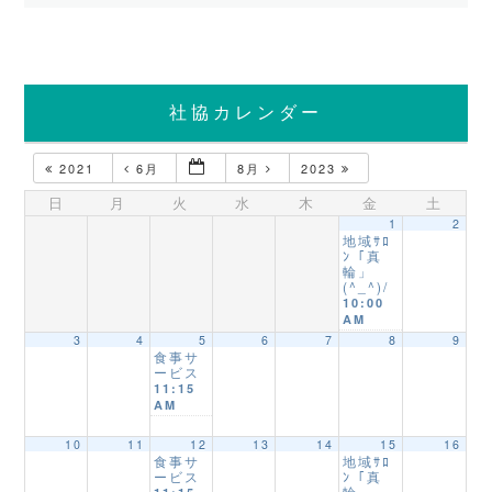
社協カレンダー
2021
6月
8月
2023
日
月
火
水
木
金
土
1
2
地域ｻﾛ
ﾝ「真
輪」
(^_^)/
10:00
AM
3
4
5
6
7
8
9
食事サ
ービス
11:15
AM
10
11
12
13
14
15
16
食事サ
地域ｻﾛ
ービス
ﾝ「真
輪」