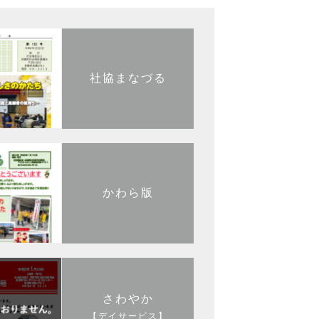
社協まなづる
かわら版
さわやか
【デイサービス】