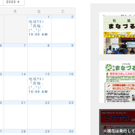
2023
木
金
土
1
2
地域ｻﾛﾝ
「真輪」
(^_^)/
10:00 AM
6
7
8
9
3
14
15
16
地域ｻﾛﾝ
「真輪」
(^_^)/
10:00 AM
0
21
22
23
7
28
29
30