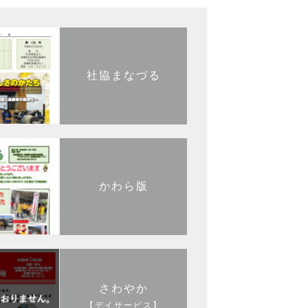
社協まなづる
かわら版
さわやか
【デイサービス】