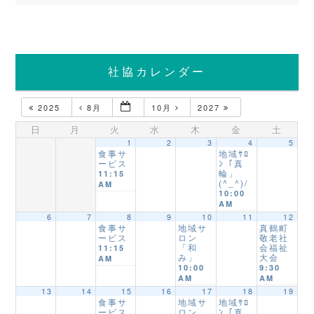
社協カレンダー
2025
8月
10月
2027
日
月
火
水
木
金
土
1
2
3
4
5
食事サ
地域ｻﾛ
ービス
ﾝ「真
輪」
11:15
(^_^)/
AM
10:00
AM
6
7
8
9
10
11
12
食事サ
地域サ
真鶴町
ービス
ロン
敬老社
「和
会福祉
11:15
み」
大会
AM
10:00
9:30
AM
AM
13
14
15
16
17
18
19
食事サ
地域サ
地域ｻﾛ
ービス
ロン
ﾝ「真