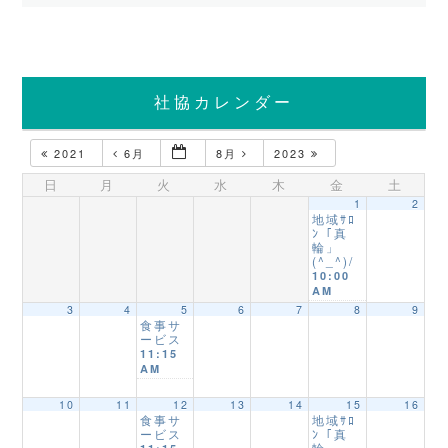
社協カレンダー
2021
6月
8月
2023
日
月
火
水
木
金
土
1
2
地域ｻﾛ
ﾝ「真
輪」
(^_^)/
10:00
AM
3
4
5
6
7
8
9
食事サ
ービス
11:15
AM
10
11
12
13
14
15
16
食事サ
地域ｻﾛ
ービス
ﾝ「真
輪」