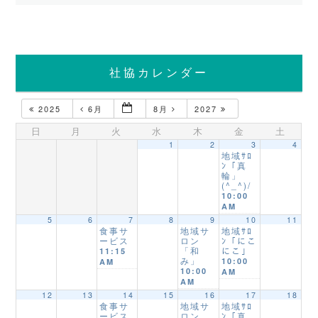
社協カレンダー
2025
6月
8月
2027
日
月
火
水
木
金
土
1
2
3
4
地域ｻﾛ
ﾝ「真
輪」
(^_^)/
10:00
AM
5
6
7
8
9
10
11
食事サ
地域サ
地域ｻﾛ
ービス
ロン
ﾝ「にこ
「和
にこ」
11:15
み」
10:00
AM
10:00
AM
AM
12
13
14
15
16
17
18
食事サ
地域サ
地域ｻﾛ
ービス
ロン
ﾝ「真