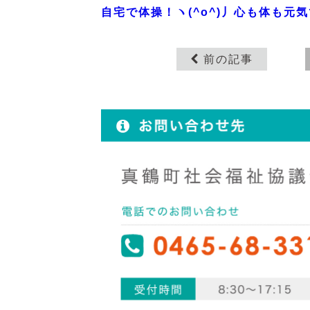
自宅で体操！ヽ(^o^)丿心も体も元
前の記事