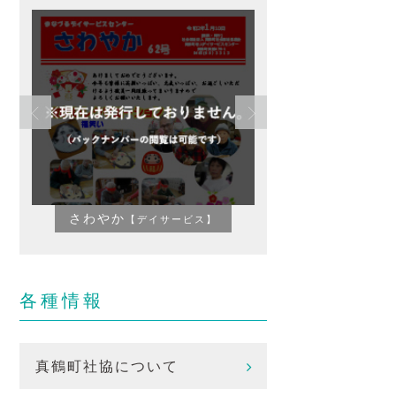
さわやか
かわ
【デイサービス】
各種情報
真鶴町社協について