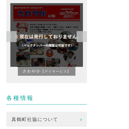
さわやか
かわ
【デイサービス】
各種情報
真鶴町社協について