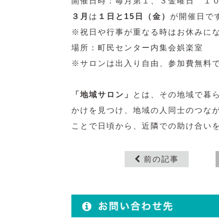
開催日時：毎月第１、３金曜日 １
３月
は
１
日と15日（金）
が開催日で
※祝日や行事が重なる時はお休みに
場所：町民センター内集会娯楽室
※サロンは出入り自由、参加費無料
「
地域サロン」
とは、その地域で暮
かけを見つけ、地域の人同士のつな
ことで日頃から、近隣での助け合い
前の記事