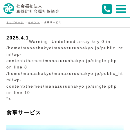
トップページ
>
イベント
>
食事サービス
2025.4.1
Warning
: Undefined array key 0 in
/home/manashakyo/manazurushakyo.jp/public_ht
ml/wp-
content/themes/manazurushakyo.jp/single.php
on line
8
/home/manashakyo/manazurushakyo.jp/public_ht
ml/wp-
content/themes/manazurushakyo.jp/single.php
on line
10
">
食事サービス