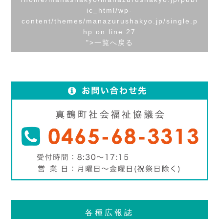
ic_html/wp-
content/themes/manazurushakyo.jp/single.p
hp on line
27
">一覧へ戻る
各種広報誌