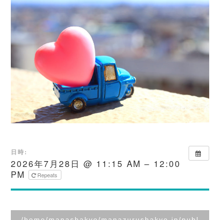
日時:
2026年7月28日 @ 11:15 AM – 12:00
PM
Repeats
/home/manashakyo/manazurushakyo.jp/publ