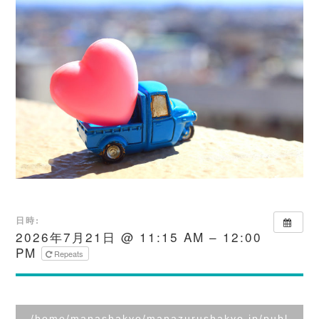
日時:
2026年7月21日 @ 11:15 AM – 12:00
PM
Repeats
/home/manashakyo/manazurushakyo.jp/publ