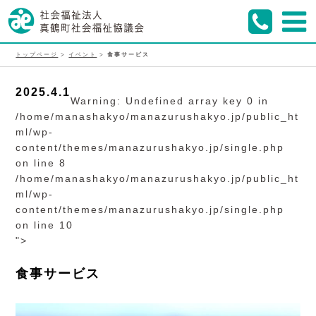
トップページ
>
イベント
>
食事サービス
2025.4.1
Warning
: Undefined array key 0 in
/home/manashakyo/manazurushakyo.jp/public_ht
ml/wp-
content/themes/manazurushakyo.jp/single.php
on line
8
/home/manashakyo/manazurushakyo.jp/public_ht
ml/wp-
content/themes/manazurushakyo.jp/single.php
on line
10
">
食事サービス