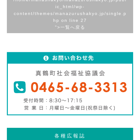
ic_html/wp-
content/themes/manazurushakyo.jp/single.p
hp on line
27
">一覧へ戻る
各種広報誌