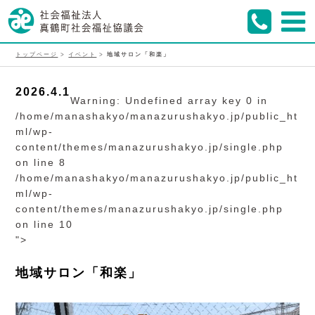
トップページ
>
イベント
>
地域サロン「和楽」
2026.4.1
Warning
: Undefined array key 0 in
/home/manashakyo/manazurushakyo.jp/public_ht
ml/wp-
content/themes/manazurushakyo.jp/single.php
on line
8
/home/manashakyo/manazurushakyo.jp/public_ht
ml/wp-
content/themes/manazurushakyo.jp/single.php
on line
10
">
地域サロン「和楽」