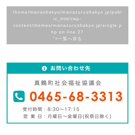
/home/manashakyo/manazurushakyo.jp/publ
ic_html/wp-
content/themes/manazurushakyo.jp/single.p
hp on line
27
">一覧へ戻る